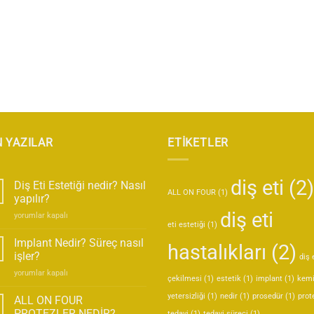
 YAZILAR
ETİKETLER
diş eti
(2)
Diş Eti Estetiği nedir? Nasıl
ALL ON FOUR
(1)
yapılır?
diş eti
Diş
yorumlar kapalı
eti estetiği
(1)
Eti
Estetiği
Implant Nedir? Süreç nasıl
hastalıkları
(2)
nedir?
işler?
diş 
Nasıl
Implant
yorumlar kapalı
yapılır?
çekilmesi
(1)
estetik
(1)
implant
(1)
kem
Nedir?
için
Süreç
yetersizliği
(1)
nedir
(1)
prosedür
(1)
prot
ALL ON FOUR
nasıl
PROTEZLER NEDİR?
tedavi
(1)
tedavi süreci
(1)