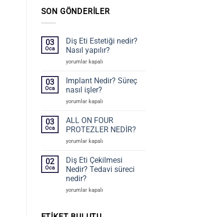
SON GÖNDERILER
Diş Eti Estetiği nedir?
03
Oca
Nasıl yapılır?
Diş
yorumlar kapalı
Eti
Estetiği
Implant Nedir? Süreç
03
nedir?
Oca
nasıl işler?
Nasıl
Implant
yorumlar kapalı
yapılır?
Nedir?
için
Süreç
ALL ON FOUR
03
nasıl
Oca
PROTEZLER NEDİR?
işler?
ALL
yorumlar kapalı
için
ON
FOUR
Diş Eti Çekilmesi
02
PROTEZLER
Oca
Nedir? Tedavi süreci
NEDİR?
nedir?
için
Diş
yorumlar kapalı
Eti
Çekilmesi
Nedir?
ETIKET BULUTU