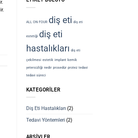
r.
Tedavi
süreci
r.
nedir?
diş eti
için
ALL ON FOUR
diş eti
diş eti
estetiği
hastalıkları
diş eti
çekilmesi
estetik
implant
kemik
yetersizliği
nedir
prosedür
protez
tedavi
tedavi süreci
KATEGORILER
Diş Eti Hastalıkları
(2)
Tedavi Yöntemleri
(2)
ARŞIVLER