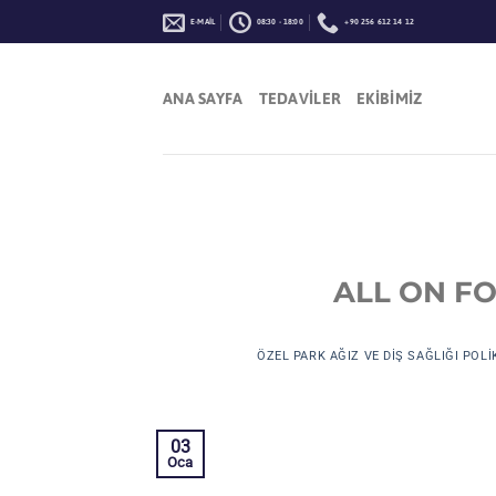
İçeriğe
E-MAIL
08:30 - 18:00
+90 256 612 14 12
atla
ANA SAYFA
TEDAVILER
EKIBIMIZ
ALL ON F
ÖZEL PARK AĞIZ VE DIŞ SAĞLIĞI POLI
03
Oca