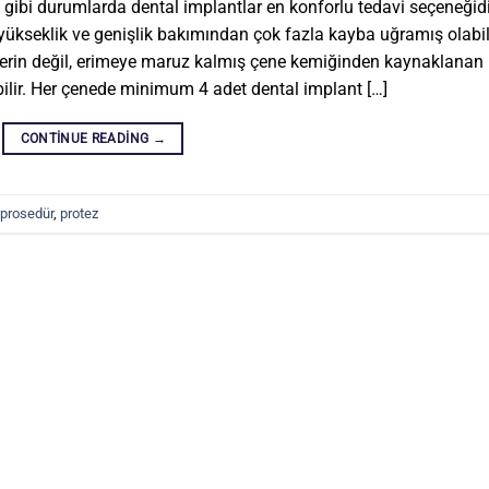
 gibi durumlarda dental implantlar en konforlu tedavi seçeneğidi
yükseklik ve genişlik bakımından çok fazla kayba uğramış olabili
şlerin değil, erimeye maruz kalmış çene kemiğinden kaynaklanan
bilir. Her çenede minimum 4 adet dental implant […]
CONTINUE READING
→
prosedür
,
protez