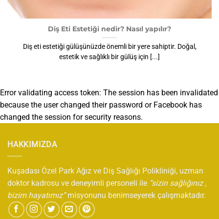
Diş Eti Estetiği nedir? Nasıl yapılır?
Diş eti estetiği gülüşünüzde önemli bir yere sahiptir. Doğal,
estetik ve sağlıklı bir gülüş için [...]
Error validating access token: The session has been invalidated
because the user changed their password or Facebook has
changed the session for security reasons.
HAKKIMIZDA
Kuşadası Özel Park Ağız ve Diş Sağlığı Polikliniği, uzman
doktor kadrosu ve deneyimli personeli ile
“sizin sağlığınız ,
bizim hayatımız”
misyonunu benimseyerek çalışmaktadır.