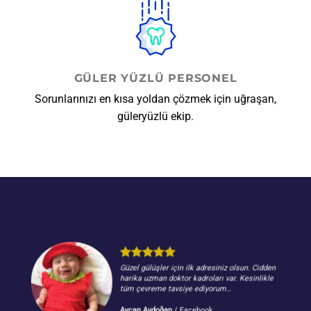
GÜLER YÜZLÜ PERSONEL
Sorunlarınızı en kısa yoldan çözmek için uğraşan,
güleryüzlü ekip.
Güzel gülüşler için ilk adresiniz olsun. Cidden
harika uzman doktor kadroları var. Kesinlikle
tüm çevreme tavsiye ediyorum…
Aycan Aydoğan
/
Facebook