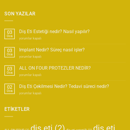
SON YAZILAR
Diş Eti Estetiği nedir? Nasıl yapılır?
03
Oca
Diş
yorumlar kapalı
Eti
Estetiği
Implant Nedir? Süreç nasıl işler?
03
nedir?
Oca
Implant
yorumlar kapalı
Nasıl
Nedir?
yapılır?
Süreç
ALL ON FOUR PROTEZLER NEDİR?
için
03
nasıl
Oca
ALL
yorumlar kapalı
işler?
ON
için
FOUR
Diş Eti Çekilmesi Nedir? Tedavi süreci nedir?
02
PROTEZLER
Oca
Diş
yorumlar kapalı
NEDİR?
Eti
için
Çekilmesi
Nedir?
ETİKETLER
Tedavi
süreci
nedir?
diş eti
(2)
diş eti
için