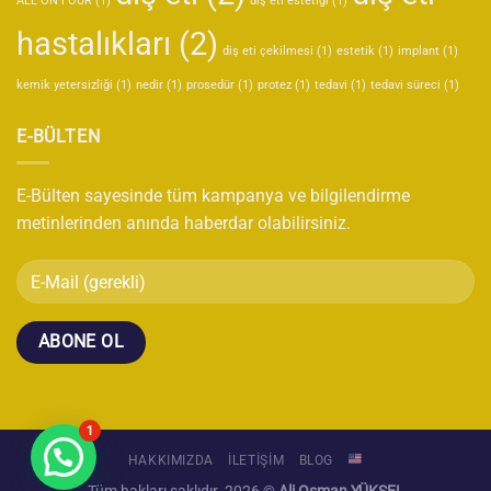
ALL ON FOUR
(1)
diş eti estetiği
(1)
hastalıkları
(2)
diş eti çekilmesi
(1)
estetik
(1)
implant
(1)
kemik yetersizliği
(1)
nedir
(1)
prosedür
(1)
protez
(1)
tedavi
(1)
tedavi süreci
(1)
E-BÜLTEN
E-Bülten sayesinde tüm kampanya ve bilgilendirme
metinlerinden anında haberdar olabilirsiniz.
1
HAKKIMIZDA
İLETİŞİM
BLOG