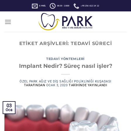
İçeriğe
E-MAIL
08:30 - 18:00
+90 256 612 14 12
atla
ETIKET ARŞIVLERI:
TEDAVI SÜRECI
TEDAVI YÖNTEMLERI
Implant Nedir? Süreç nasıl işler?
ÖZEL PARK AĞIZ VE DIŞ SAĞLIĞI POLIKLINIĞI KUŞADASI
TARAFINDAN
OCAK 3, 2020
TARIHINDE YAYINLANDI
03
Oca