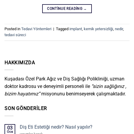
CONTINUE READING
→
Posted in
Tedavi Yöntemleri
|
Tagged
implant
,
kemik yetersizliği
,
nedir
,
tedavi süreci
HAKKIMIZDA
Kuşadası Özel Park Ağız ve Diş Sağlığı Polikliniği, uzman
doktor kadrosu ve deneyimli personeli ile
“sizin sağlığınız ,
bizim hayatımız”
misyonunu benimseyerek çalışmaktadır.
SON GÖNDERILER
Diş Eti Estetiği nedir? Nasıl yapılır?
03
Oca
Diş