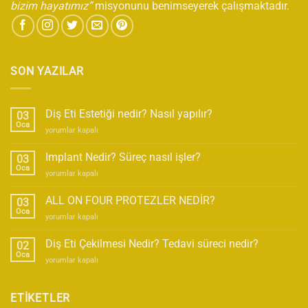
bizim hayatımız”
misyonunu benimseyerek çalışmaktadır.
SON YAZILAR
Diş Eti Estetiği nedir? Nasıl yapılır?
03
Oca
Diş
yorumlar kapalı
Eti
Estetiği
Implant Nedir? Süreç nasıl işler?
03
nedir?
Oca
Implant
yorumlar kapalı
Nasıl
Nedir?
yapılır?
Süreç
ALL ON FOUR PROTEZLER NEDİR?
için
03
nasıl
Oca
ALL
yorumlar kapalı
işler?
ON
için
FOUR
Diş Eti Çekilmesi Nedir? Tedavi süreci nedir?
02
PROTEZLER
Oca
Diş
yorumlar kapalı
NEDİR?
Eti
için
Çekilmesi
Nedir?
ETİKETLER
Tedavi