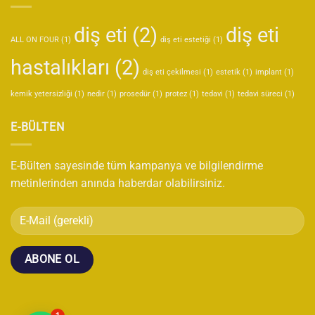
süreci
nedir?
diş eti
(2)
diş eti
için
ALL ON FOUR
(1)
diş eti estetiği
(1)
hastalıkları
(2)
diş eti çekilmesi
(1)
estetik
(1)
implant
(1)
kemik yetersizliği
(1)
nedir
(1)
prosedür
(1)
protez
(1)
tedavi
(1)
tedavi süreci
(1)
E-BÜLTEN
E-Bülten sayesinde tüm kampanya ve bilgilendirme
metinlerinden anında haberdar olabilirsiniz.