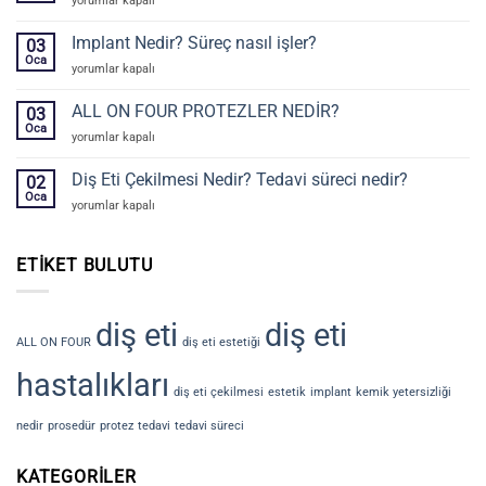
yorumlar kapalı
Eti
Estetiği
Implant Nedir? Süreç nasıl işler?
03
nedir?
Oca
Implant
yorumlar kapalı
Nasıl
Nedir?
yapılır?
Süreç
ALL ON FOUR PROTEZLER NEDİR?
için
03
nasıl
Oca
ALL
yorumlar kapalı
işler?
ON
için
FOUR
Diş Eti Çekilmesi Nedir? Tedavi süreci nedir?
02
PROTEZLER
Oca
Diş
yorumlar kapalı
NEDİR?
Eti
için
Çekilmesi
Nedir?
ETIKET BULUTU
Tedavi
süreci
nedir?
diş eti
diş eti
için
ALL ON FOUR
diş eti estetiği
hastalıkları
diş eti çekilmesi
estetik
implant
kemik yetersizliği
nedir
prosedür
protez
tedavi
tedavi süreci
KATEGORILER