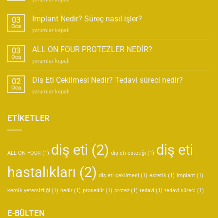
Eti
Estetiği
Implant Nedir? Süreç nasıl işler?
03
nedir?
Oca
Implant
yorumlar kapalı
Nasıl
Nedir?
yapılır?
Süreç
ALL ON FOUR PROTEZLER NEDİR?
için
03
nasıl
Oca
ALL
yorumlar kapalı
işler?
ON
için
FOUR
Diş Eti Çekilmesi Nedir? Tedavi süreci nedir?
02
PROTEZLER
Oca
Diş
yorumlar kapalı
NEDİR?
Eti
için
Çekilmesi
Nedir?
ETİKETLER
Tedavi
süreci
nedir?
diş eti
(2)
diş eti
için
ALL ON FOUR
(1)
diş eti estetiği
(1)
hastalıkları
(2)
diş eti çekilmesi
(1)
estetik
(1)
implant
(1)
kemik yetersizliği
(1)
nedir
(1)
prosedür
(1)
protez
(1)
tedavi
(1)
tedavi süreci
(1)
E-BÜLTEN