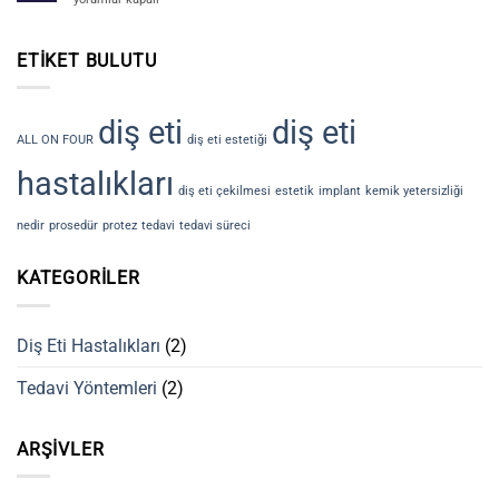
NEDİR?
Eti
için
Çekilmesi
Nedir?
ETIKET BULUTU
Tedavi
süreci
nedir?
diş eti
diş eti
için
ALL ON FOUR
diş eti estetiği
hastalıkları
diş eti çekilmesi
estetik
implant
kemik yetersizliği
nedir
prosedür
protez
tedavi
tedavi süreci
KATEGORILER
Diş Eti Hastalıkları
(2)
Tedavi Yöntemleri
(2)
ARŞIVLER