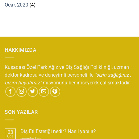
Ocak 2020
(4)
HAKKIMIZDA
Kuşadası Özel Park Ağız ve Diş Sağlığı Polikliniği, uzman
doktor kadrosu ve deneyimli personeli ile
“sizin sağlığınız ,
bizim hayatımız”
misyonunu benimseyerek çalışmaktadır.
SON YAZILAR
Diş Eti Estetiği nedir? Nasıl yapılır?
03
Oca
Diş
yorumlar kapalı