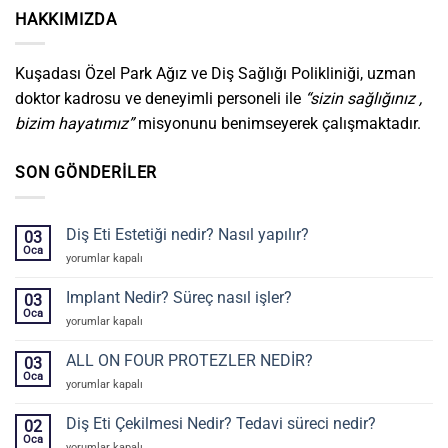
HAKKIMIZDA
Kuşadası Özel Park Ağız ve Diş Sağlığı Polikliniği, uzman
doktor kadrosu ve deneyimli personeli ile
“sizin sağlığınız ,
bizim hayatımız”
misyonunu benimseyerek çalışmaktadır.
SON GÖNDERILER
Diş Eti Estetiği nedir? Nasıl yapılır?
03
Oca
Diş
yorumlar kapalı
Eti
Estetiği
Implant Nedir? Süreç nasıl işler?
03
nedir?
Oca
Implant
yorumlar kapalı
Nasıl
Nedir?
yapılır?
Süreç
ALL ON FOUR PROTEZLER NEDİR?
için
03
nasıl
Oca
ALL
yorumlar kapalı
işler?
ON
için
FOUR
Diş Eti Çekilmesi Nedir? Tedavi süreci nedir?
02
PROTEZLER
Oca
Diş
yorumlar kapalı