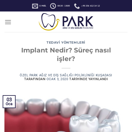
İçeriğe
E-MAIL
08:30 - 18:00
+90 256 612 14 12
atla
TEDAVI YÖNTEMLERI
Implant Nedir? Süreç nasıl
işler?
ÖZEL PARK AĞIZ VE DIŞ SAĞLIĞI POLIKLINIĞI KUŞADASI
TARAFINDAN
OCAK 3, 2020
TARIHINDE YAYINLANDI
03
Oca